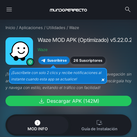
menu
search
Inicio
/
Aplicaciones
/
Utilidades
/
Waze
Waze MOD APK (Optimizado) v5.22.0.2
Waze
26 Suscriptores
Suscribirse
¡Suscríbete con solo 2 clics y recibe notificaciones al
¡Transforma tu viaje con
Waze MOD APK
! Disfruta de navegación sin
×
instante cuando esta app se actualice!
anuncios, alertas en tiempo real y rutas optimizadas. ¡Descárgala hoy
y navega con estilo, evitando el tráfico con facilidad!
download
Descargar APK (142M)
info
install_desktop
MOD INFO
Guía de Instalación