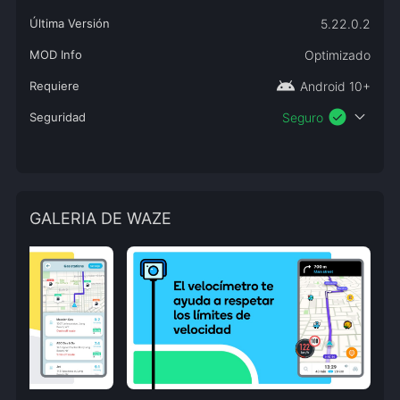
Última Versión
5.22.0.2
MOD Info
Optimizado
android
Requiere
Android 10+
check_circle
expand_more
Seguridad
Seguro
GALERIA DE WAZE