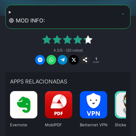
🟢 MOD INFO:
4.3/5 - (20 votos)
1
SHARE
APPS RELACIONADAS
Evernote
MobiPDF
Betternet VPN
Sticker Ma