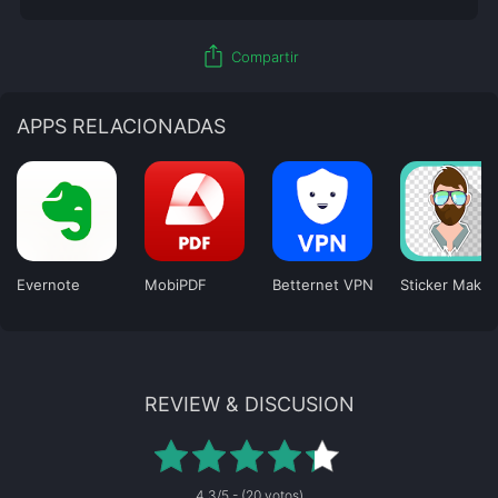
ios_share
Compartir
APPS RELACIONADAS
Evernote
MobiPDF
Betternet VPN
Sticker Maker
REVIEW & DISCUSION
4.3/5 - (20 votos)